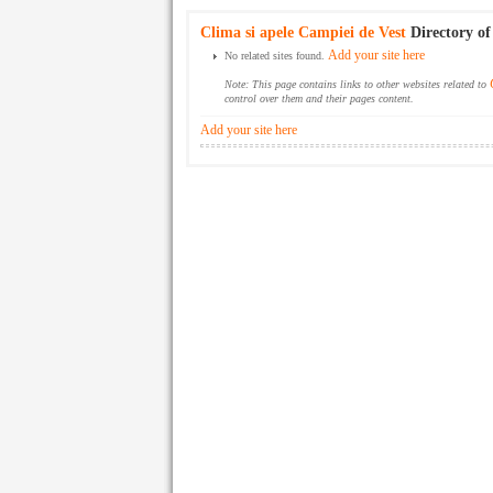
Clima si apele Campiei de Vest
Directory of
Add your site here
No related sites found.
Note: This page contains links to other websites related to
control over them and their pages content.
Add your site here