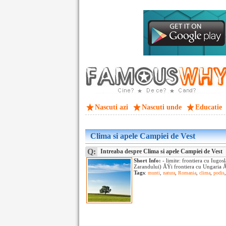
Nascuti azi
Nascuti unde
Educatie
Clima si apele Campiei de Vest
Q:
Intreaba despre Clima si apele Campiei de Vest
Short Info:
- limite: frontiera cu Iugo
Zarandului) ÅŸi frontiera cu Ungaria ÅŸi
Tags
:
munti
,
natura
,
Romania
,
clima
,
podis