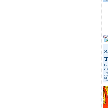
Ve
s
t
na
cl
a
dep
jud
de