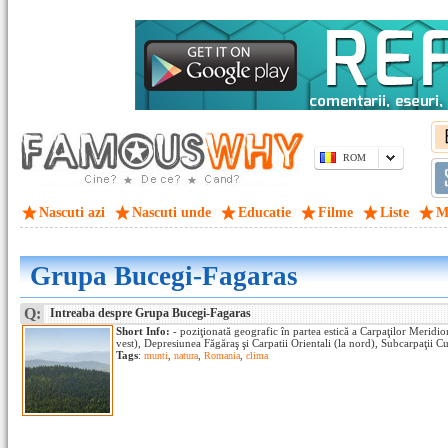
ROM
Nascuti azi
Nascuti unde
Educatie
Filme
Liste
M
Grupa Bucegi-Fagaras
Q:
Intreaba despre Grupa Bucegi-Fagaras
Short Info:
- poziţionată geografic în partea estică a Carpaţilor Meridion
vest), Depresiunea Făgăraş şi Carpatii Orientali (la nord), Subcarpaţii Cur
Tags
:
munti
,
natura
,
Romania
,
clima