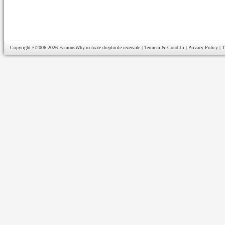
Copyright ©2006-2026
FamousWhy.ro
toate drepturile rezervate |
Termeni & Conditii
|
Privacy Policy
|
T