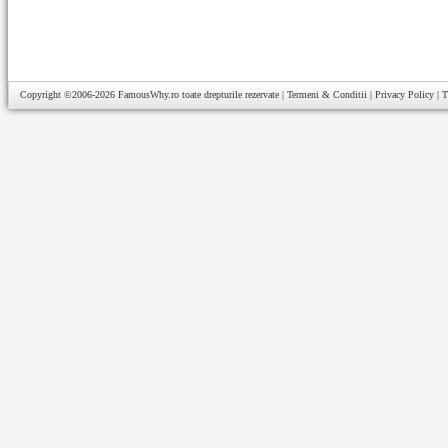
Copyright ©2006-2026
FamousWhy.ro
toate drepturile rezervate |
Termeni & Conditii
|
Privacy Policy
|
T