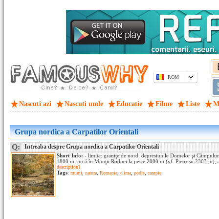
ROM
Nascuti azi
Nascuti unde
Educatie
Filme
Liste
M
Grupa nordica a Carpatilor Orientali
Q:
Intreaba despre Grupa nordica a Carpatilor Orientali
Short Info:
- limite: graniţe de nord, depresiunile Domelor şi Cămpulun
1800 m, urcă în Munţii Rodnei la peste 2000 m (vf. Pietrosu 2303 m); au 
description]
Tags
:
munti
,
natura
,
Romania
,
clima
,
podis
,
campie