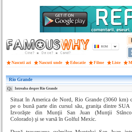
ROM
Nascuti azi
Nascuti unde
Educatie
Filme
Liste
M
Rio Grande
Q:
Intreaba despre Rio Grande
Situat în America de Nord, Rio Grande (3060 km) co
pe o bună parte din cursul său, graniţa dintre SUA 
Izvorăşte din Munţii San Juan (Munţii Stâncoş
Colorado) şi se varsă în Golful Mexic.
După traversarea culmilor Muntelui San Juan intr