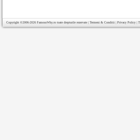
Copyright ©2006-2026
FamousWhy.ro
toate drepturile rezervate |
Termeni & Conditii
|
Privacy Policy
|
T