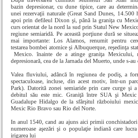
bazin depresionar, cu dune tipice, care au determin
unei rezervaţii naturale (Great Sand Dunes, 14.500 
apoi prin defileul Dixon şi, până la graniţa cu Mex
curs orientat de la nord la sud prin Statul New Mexico
regiune semiaridă. Pe această porţiune dură se situea
mai importante: Los Alamos, renumit pentru cerc
testarea bombei atomice şi Albuquerque, reşedinţa st
Mexico. înainte de a atinge graniţa Mexicului,
depresionară, cea de la Jarnada del Muerto, unde s-au co
Valea fluviului, adâncă în regiunea de podiş, a for
spectaculoase, incluse, din acest motiv, într-un pa
Park). Datorită zonei semiaride prin care curge şi a fo
debitul său este mic. Graniţă între SUA şi Mexic 
Guadalupe Hidalgo de la sfârşitul războiului mexi
Mexic Rio Bravo sau Rio del Norte.
In anul 1540, cand au ajuns aici primii conchistadori s
numeroase aşezări şi o populaţie indiană care lucr
irigarea lui