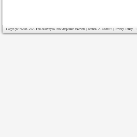
Copyright ©2006-2026
FamousWhy.ro
toate drepturile rezervate |
Termeni & Conditii
|
Privacy Policy
|
T