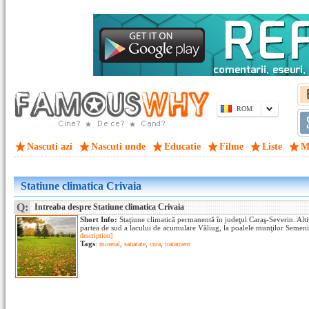
ROM
Nascuti azi
Nascuti unde
Educatie
Filme
Liste
M
Statiune climatica Crivaia
Q:
Intreaba despre Statiune climatica Crivaia
Short Info:
Staţiune climatică permanentă în judeţul Caraş-Severin. Alt
partea de sud a lacului de acumulare Văliug, la poalele munţilor Semenic
description]
Tags
:
mineral
,
sanatate
,
cura
,
tratament