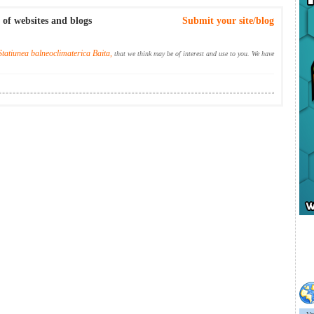
 of websites and blogs
Submit your site/blog
Statiunea balneoclimaterica Baita,
that we think may be of interest and use to you. We have