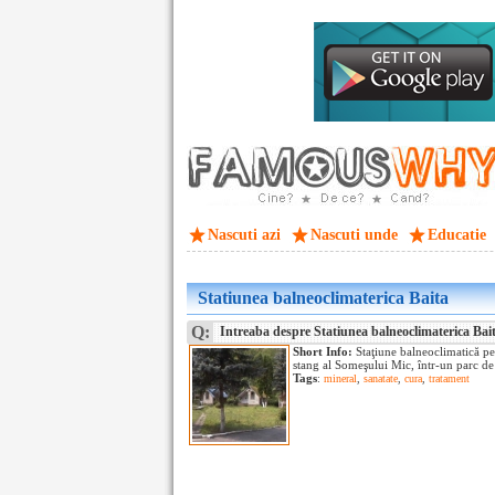
Nascuti azi
Nascuti unde
Educatie
Statiunea balneoclimaterica Baita
Q:
Intreaba despre Statiunea balneoclimaterica Bai
Short Info:
Staţiune balneoclimatică p
stang al Someşului Mic, într-un parc de b
Tags
:
mineral
,
sanatate
,
cura
,
tratament