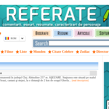
ROM
Filme
Liste
Monden
Citate Celebre
Zodiac
Director
ta
ermanentă în judeţul Cluj. Altitudine 257 m. AŞEZARE. Staţiunea este situată pe malul
razi, castani şi stejari, la o distanţă de 2 km de oraşul Gherla...
[read description]