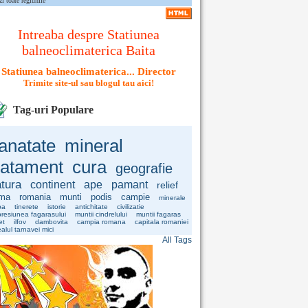
zi toate regiunile
Intreaba despre Statiunea
balneoclimaterica Baita
Statiunea balneoclimaterica... Director
Trimite site-ul sau blogul tau aici!
Tag-uri Populare
anatate
mineral
ratament
cura
geografie
tura
continent
ape
pamant
relief
ima
romania
munti
podis
campie
minerale
pa
tinerete
istorie
antichitate
civilizatie
resiunea fagarasului
muntii cindrelului
muntii fagaras
et
ilfov
dambovita
campia romana
capitala romaniei
alul tarnavei mici
All Tags