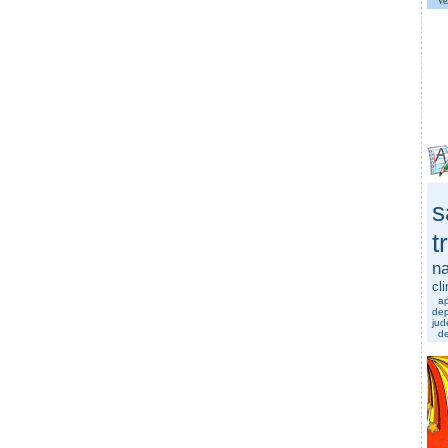
Ve
s
t
na
cl
a
dep
jud
de