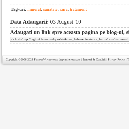
Tag-uri:
mineral
,
sanatate
,
cura
,
tratament
Data Adaugarii:
03 August '10
Adaugati un link spre aceasta pagina pe blog-ul, si
Copyright ©2006-2026
FamousWhy.ro
toate drepturile rezervate |
Termeni & Conditii
|
Privacy Policy
|
T