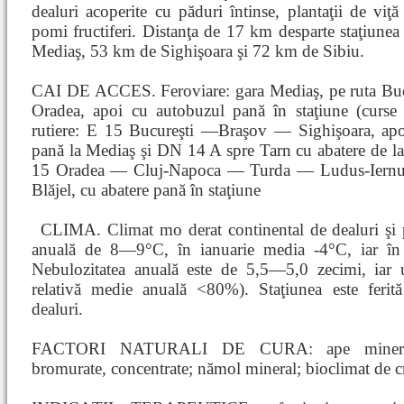
dealuri acoperite cu păduri întinse, plantaţii de viţă
pomi fructiferi. Distanţa de 17 km desparte staţiunea
Mediaş, 53 km de Sighişoara şi 72 km de Sibiu.
CAI DE ACCES. Feroviare: gara Mediaş, pe ruta Bu
Oradea, apoi cu autobuzul pană în staţiune (curse r
rutiere: E 15 Bucureşti —Braşov — Sighişoara, a
pană la Mediaş şi DN 14 A spre Tarn cu abatere de la
15 Oradea — Cluj-Napoca — Turda — Ludus-Iernu
Blăjel, cu abatere pană în staţiune
CLIMA. Climat mo
derat continental de dealuri ş
anuală de 8—9°C, în ianuarie media -4°C, iar în 
Nebulozitatea anuală este de 5,5—5,0 zecimi, iar
relativă medie anuală <80%). Staţiunea este ferită
dealuri.
FACTORI NATURALI DE CURA: ape minerale cl
bromurate, concentrate; nămol mineral; bioclimat de c