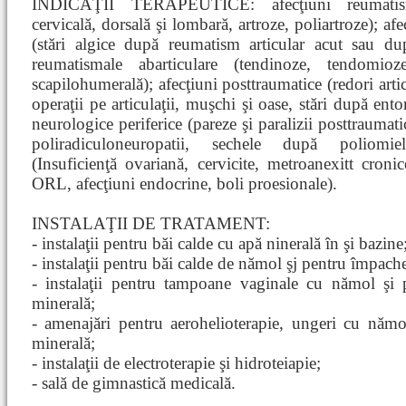
INDICAŢII TERAPEUTICE: afecţiuni reumatisma
cervicală, dorsală şi lombară, artroze, poliartroze); af
(stări algice după reumatism articular acut sau dup
reumatismale abarticulare (tendinoze, tendomioze,
scapilohumerală); afecţiuni posttraumatice (redori arti
operaţii pe articulaţii, muşchi şi oase, stări după entors
neurologice periferice (pareze şi paralizii posttraumat
poliradiculoneuropatii, sechele după poliomiel
(Insuficienţă ovariană, cervicite, metroanexitt cronice
ORL, afecţiuni endocrine, boli proesionale).
INSTALAŢII DE TRATAMENT:
- instalaţii pentru băi calde cu apă ninerală în şi bazine
- instalaţii pentru băi calde de nămol şj pentru împach
- instalaţii pentru tampoane vaginale cu nămol şi p
minerală;
- amenajări pentru aerohelioterapie, ungeri cu nămo
minerală;
- instalaţii de electroterapie şi hidroteiapie;
- sală de gimnastică medicală.