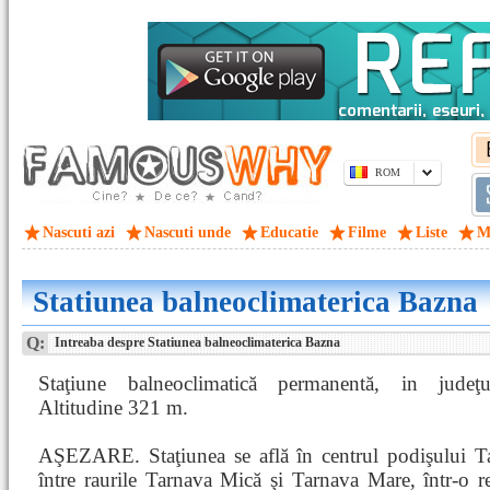
ROM
Nascuti azi
Nascuti unde
Educatie
Filme
Liste
M
Statiunea balneoclimaterica Bazna
Q:
Intreaba despre Statiunea balneoclimaterica Bazna
Staţiune balneoclimatică permanentă, in judeţ
Altitudine 321 m.
AŞEZARE. Staţiunea se află în centrul podişului Ta
între raurile Tarnava Mică şi Tarnava Mare, într-o 