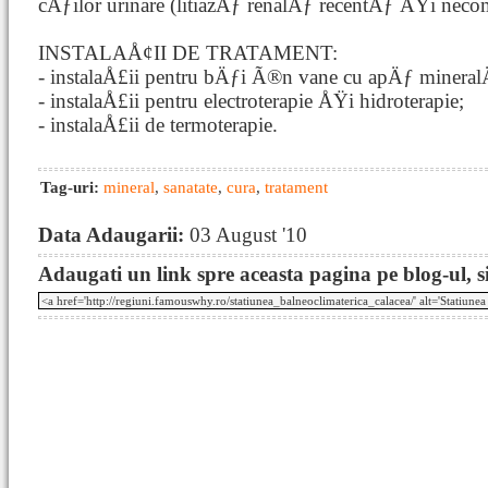
cÄƒilor urinare (litiazÄƒ renalÄƒ recentÄƒ ÅŸi neco
INSTALAÅ¢II DE TRATAMENT:
- instalaÅ£ii pentru bÄƒi Ã®n vane cu apÄƒ mineral
- instalaÅ£ii pentru electroterapie ÅŸi hidroterapie;
- instalaÅ£ii de termoterapie.
Tag-uri:
mineral
,
sanatate
,
cura
,
tratament
Data Adaugarii:
03 August '10
Adaugati un link spre aceasta pagina pe blog-ul, si