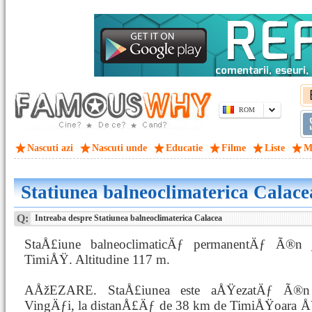
ROM
Nascuti azi
Nascuti unde
Educatie
Filme
Liste
M
Statiunea balneoclimaterica Calace
Q:
Intreaba despre Statiunea balneoclimaterica Calacea
StaÅ£iune balneoclimaticÄƒ permanentÄƒ Ã®n 
TimiÅŸ. Altitudine 117 m.
AÅžEZARE. StaÅ£iunea este aÅŸezatÄƒ Ã®n
VingÄƒi, la distanÅ£Äƒ de 38 km de TimiÅŸoara 