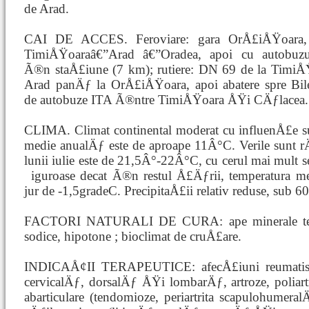
de Arad.
CAI DE ACCES. Feroviare: gara OrÅ£iÅŸoara, 
TimiÅŸoaraâ€”Arad â€”Oradea, apoi cu autobuz
Ã®n staÅ£iune (7 km); rutiere: DN 69 de la TimiÅ
Arad panÄƒ la OrÅ£iÅŸoara, apoi abatere spre Bil
de autobuze ITA Ã®ntre TimiÅŸoara ÅŸi CÄƒlacea.
CLIMA. Climat continental moderat cu influenÅ£e s
medie anualÄƒ este de aproape 11Â°C. Verile sunt r
lunii iulie este de 21,5Â°-22Â°C, cu cerul mai mult s
iguroase decat Ã®n restul Å£Äƒrii, temperatura me
jur de -1,5gradeC. PrecipitaÅ£ii relativ reduse, sub 
FACTORI NATURALI DE CURA: ape minerale termal
sodice, hipotone ; bioclimat de cruÅ£are.
INDICAÅ¢II TERAPEUTICE: afecÅ£iuni reumatisma
cervicalÄƒ, dorsalÄƒ ÅŸi lombarÄƒ, artroze, poliart
abarticulare (tendomioze, periartrita scapulohumera