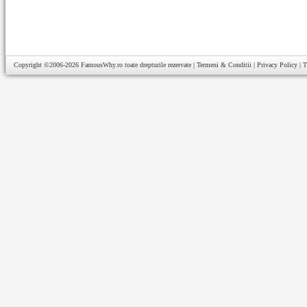
Copyright ©2006-2026
FamousWhy.ro
toate drepturile rezervate |
Termeni & Conditii
|
Privacy Policy
|
T