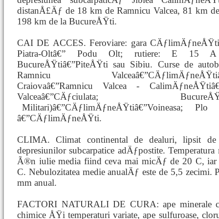
distanÅ£Äƒ de 18 km de Ramnicu Valcea, 81 km de
198 km de la BucureÅŸti.
CAI DE ACCES. Feroviare: gara CÄƒlimÄƒneÅŸti,
Piatra-Oltâ€” Podu Olt; rutiere: E 15 
BucureÅŸtiâ€”PiteÅŸti sau Sibiu. Curse de auto
Ramnicu Valceaâ€”CÄƒlimÄƒneÅŸtiâ€”
Craiovaâ€”Ramnicu Valcea - CalimÄƒneÅŸtiâ€
Valceaâ€”CÄƒciulata; Bucu
Militari)â€”CÄƒlimÄƒneÅŸtiâ€”Voineasa; Pl
â€”CÄƒlimÄƒneÅŸti.
CLIMA. Climat continental de dealuri, lipsit de c
depresiunilor subcarpatice adÄƒpostite. Temperatur
Ã®n iulie media fiind ceva mai micÄƒ de 20 C, iar Ã
C. Nebulozitatea medie anualÄƒ este de 5,5 zecimi. 
mm anual.
FACTORI NATURALI DE CURA: ape minerale cu c
chimice ÅŸi temperaturi variate, ape sulfuroase, cloru