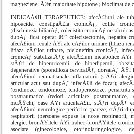
magneziene, Ã®n majoritate hipotone ; bioclimat de 
INDICAÅ¢II TERAPEUTICE: afecÅ£iuni ale tubului
hipoacide, constipaÅ£ia cronicÄƒ, colite cronice
(dischinezia biliarÄƒ, colecistita cronicÄƒ necalculo
dupÄƒ ficat operat â€” colecistectomie, hepatita cr
afecÅ£iuni renale ÅŸi ale cÄƒilor urinare (litiaza r
litiaza cÄƒilor urinare, pielonefrita cronicÄƒ, infec
cronicÄƒ stabilizatÄƒ); afecÅ£iuni metabolice ÅŸi d
stÄƒri de hiperuricemii, de hiperlipemii, obezit
degenerative (spondiloza cervicalÄƒ, dorsalÄƒ ÅŸi l
afecÅ£iuni reumatismale inflamatorii (stÄƒri alerg
articular acut sau dupÄƒ infecÅ£ii de focar); afecÅ
(tendinoze, tendomioze, tendoperiostoze, periartrit
posttraumatice (redori articulare posttraumatic
muÅŸchi, oase ÅŸi articulaÅ£ii, stÄƒri dupÄƒ ent
afecÅ£iuni neurologice periferice (pareze, stÄƒri d
respiratorii (persoane expuse la noxe respiratorii, 
alergic, bronÅŸitele ÅŸi traheo-bronÅŸitele cronice
asociate (ginecologice, otorinolaringologice, de