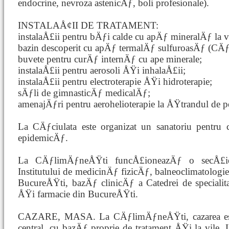
endocrine, nevroza astenicÄƒ, boli profesionale).
INSTALAÅ¢II DE TRATAMENT:
instalaÅ£ii pentru bÄƒi calde cu apÄƒ mineralÄƒ la 
bazin descoperit cu apÄƒ termalÄƒ sulfuroasÄƒ (CÄƒc
buvete pentru curÄƒ internÄƒ cu ape minerale;
instalaÅ£ii pentru aerosoli ÅŸi inhalaÅ£ii;
instalaÅ£ii pentru electroterapie ÅŸi hidroterapie;
sÄƒli de gimnasticÄƒ medicalÄƒ;
amenajÄƒri pentru aerohelioterapie la ÅŸtrandul de p
La CÄƒciulata este organizat un sanatoriu pentru 
epidemicÄƒ.
La CÄƒlimÄƒneÅŸti funcÅ£ioneazÄƒ o secÅ£ie 
Institutului de medicinÄƒ fizicÄƒ, balneoclimatolog
BucureÅŸti, bazÄƒ clinicÄƒ a Catedrei de specialita
ÅŸi farmacie din BucureÅŸti.
CAZARE, MASA. La CÄƒlimÄƒneÅŸti, cazarea est
central, cu bazÄƒ proprie de tratament ÅŸi la vile.