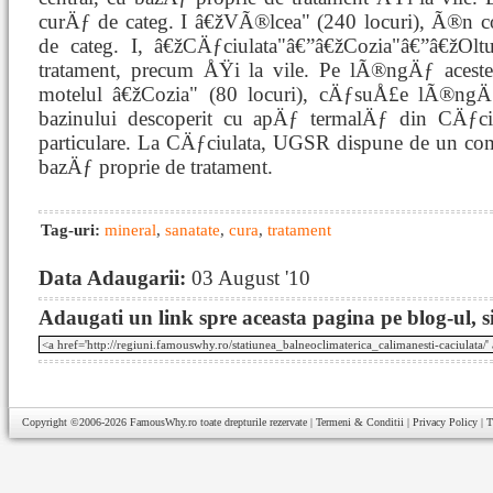
curÄƒ de categ. I â€žVÃ®lcea" (240 locuri), Ã®n c
de categ. I, â€žCÄƒciulata"â€”â€žCozia"â€”â€žOlt
tratament, precum ÅŸi la vile. Pe lÃ®ngÄƒ acestea
motelul â€žCozia" (80 locuri), cÄƒsuÅ£e lÃ®ng
bazinului descoperit cu apÄƒ termalÄƒ din CÄƒc
particulare. La CÄƒciulata, UGSR dispune de un comp
bazÄƒ proprie de tratament.
Tag-uri:
mineral
,
sanatate
,
cura
,
tratament
Data Adaugarii:
03 August '10
Adaugati un link spre aceasta pagina pe blog-ul, si
Copyright ©2006-2026
FamousWhy.ro
toate drepturile rezervate |
Termeni & Conditii
|
Privacy Policy
|
T