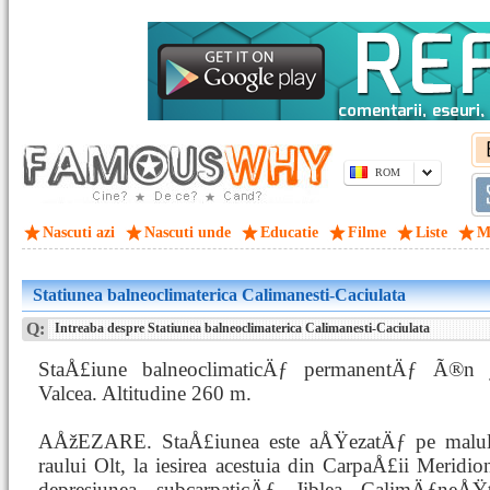
ROM
Nascuti azi
Nascuti unde
Educatie
Filme
Liste
M
Statiunea balneoclimaterica Calimanesti-Caciulata
Q:
Intreaba despre Statiunea balneoclimaterica Calimanesti-Caciulata
StaÅ£iune balneoclimaticÄƒ permanentÄƒ Ã®n 
Valcea. Altitudine 260 m.
AÅžEZARE. StaÅ£iunea este aÅŸezatÄƒ pe malul 
raului Olt, la iesirea acestuia din CarpaÅ£ii Meridi
depresiunea subcarpaticÄƒ Jiblea CalimÄƒneÅŸ