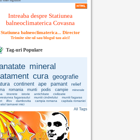
zi toate regiunile
Intreaba despre Statiunea
balneoclimaterica Covasna
Statiunea balneoclimaterica... Director
Trimite site-ul sau blogul tau aici!
Tag-uri Populare
anatate
mineral
ratament
cura
geografie
tura
continent
ape
pamant
relief
ima
romania
munti
podis
campie
minerale
pa
tinerete
istorie
antichitate
civilizatie
resiunea fagarasului
muntii cindrelului
muntii fagaras
et
ilfov
dambovita
campia romana
capitala romaniei
alul tarnavei mici
All Tags