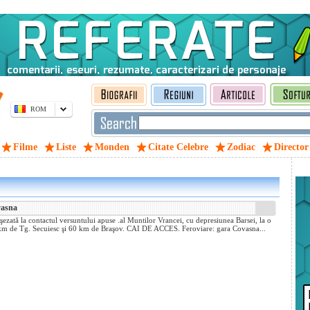
ROM
Filme
Liste
Monden
Citate Celebre
Zodiac
Director
vasna
zată la contactul versuntului apuse .al Muntilor Vrancei, cu depresiunea Barsei, la o
km de Tg. Secuiesc şi 60 km de Braşov. CAI DE ACCES. Feroviare: gara Covasna...