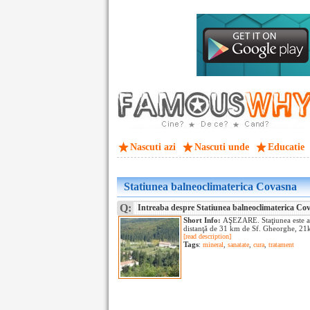
Nascuti azi
Nascuti unde
Educatie
Statiunea balneoclimaterica Covasna
Q:
Intreaba despre Statiunea balneoclimaterica Co
Short Info:
AŞEZARE. Staţiunea este aşe
distanţă de 31 km de Sf. Gheorghe, 21
[read description]
Tags
:
mineral
,
sanatate
,
cura
,
tratament