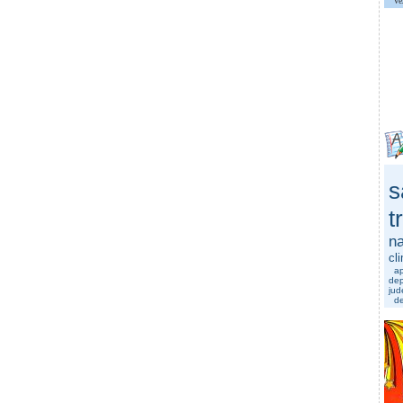
Ve
s
t
na
cl
a
dep
jud
de