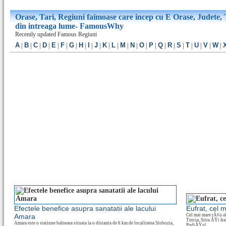
Orase, Tari, Regiuni faimoase care incep cu E Orase, Judete, T
din intreaga lume- FamousWhy
Recently updated Famous Regiuni
A
|
B
|
C
|
D
|
E
|
F
|
G
|
H
|
I
|
J
|
K
|
L
|
M
|
N
|
O
|
P
|
Q
|
R
|
S
|
T
|
U
|
V
|
W
|
Efectele benefice asupra sanatatii ale lacului
Eufrat, cel m
Amara
Cel mai mare rÃ¢u al
Turcia, Siria ÅŸi Ir
Amara este o statiune balneara situata la o distanta de 6 km de localitatea Slobozia,
PodiÅŸul...