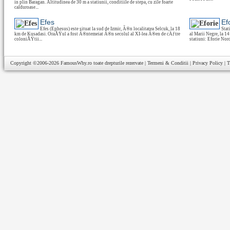
in plin Baragan. Altitudinea de 30 m a statiunii, conditiile de stepa, cu zile foarte
calduroase...
Efes
Ef
Efes (Ephesus) este situat la sud de Izmir, Ã®n localitatea Selcuk, la 18
Stat
km de Kusadasi. OraÅŸul a fost Ã®ntemeiat Ã®n secolul al XI-lea Ã®en de cÄƒtre
al Marii Negre, la 1
coloniÅŸtii...
statiuni: Eforie Nord 
Copyright ©2006-2026
FamousWhy.ro
toate drepturile rezervate |
Termeni & Conditii
|
Privacy Policy
|
T