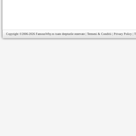
Copyright ©2006-2026
FamousWhy.ro
toate drepturile rezervate |
Termeni & Conditii
|
Privacy Policy
|
T