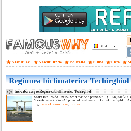
ROM
Nascuti azi
Nascuti unde
Educatie
Filme
Liste
M
Regiunea biclimaterica Techirghiol
Q:
Intreaba despre Regiunea biclimaterica Techirghiol
Short Info:
StaÅ£iune balneoclimaticÄƒ permanentÄƒ Ã®n judeÅ£ul 
StaÅ£iunea este situatÄƒ pe malul nord-vestic al lacului Techirghiol, 
Tags
:
mineral
,
sanatate
,
cura
,
tratament